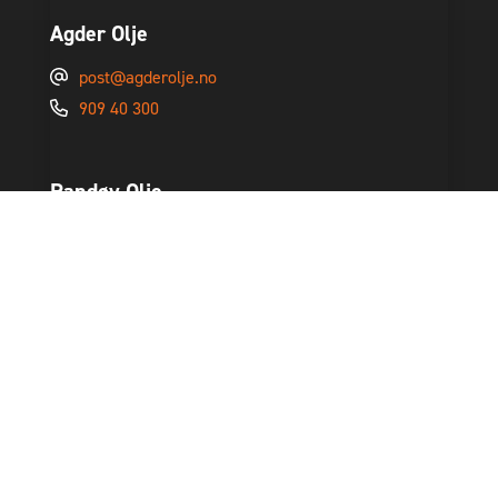
Agder Olje
post@agderolje.no
909 40 300
Randøy Olje
post@randoyolje.no
920 51 661
Finnøy Olje
post@finnoyolje.no
909 15 897