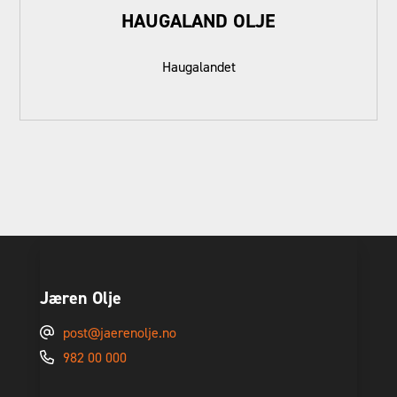
HAUGALAND OLJE
Haugalandet
Jæren Olje
post@jaerenolje.no
982 00 000